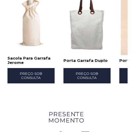
Sacola Para Garrafa
Porta Garrafa Duplo
Porta
Jerome
PREÇO SOB
PREÇO SOB
CONSULTA
CONSULTA