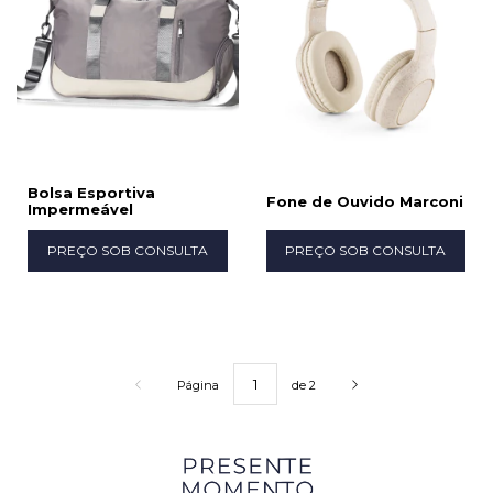
Bolsa Esportiva
Fone de Ouvido Marconi
Impermeável
PREÇO SOB CONSULTA
PREÇO SOB CONSULTA
Página
de 2