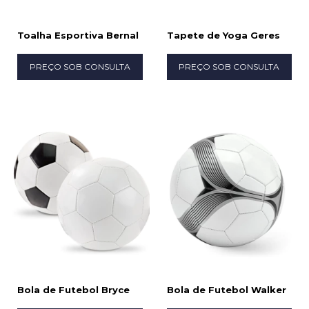
Toalha Esportiva Bernal
Tapete de Yoga Geres
PREÇO SOB CONSULTA
PREÇO SOB CONSULTA
Bola de Futebol Bryce
Bola de Futebol Walker