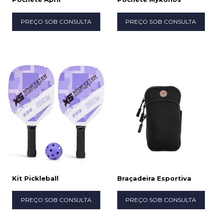
PREÇO SOB CONSULTA
PREÇO SOB CONSULTA
Kit Pickleball
Braçadeira Esportiva
PREÇO SOB CONSULTA
PREÇO SOB CONSULTA