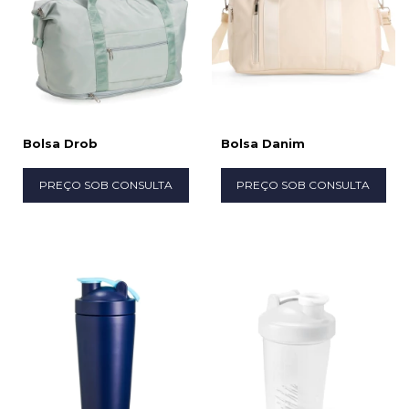
Bolsa Drob
Bolsa Danim
PREÇO SOB CONSULTA
PREÇO SOB CONSULTA