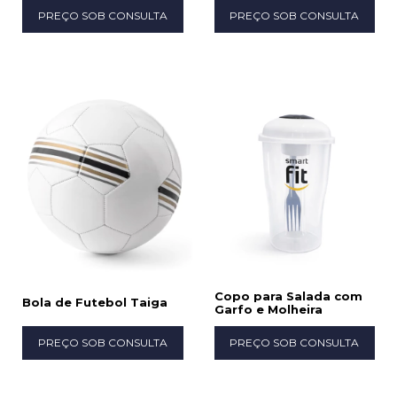
PREÇO SOB CONSULTA
PREÇO SOB CONSULTA
Copo para Salada com
Bola de Futebol Taiga
Garfo e Molheira
PREÇO SOB CONSULTA
PREÇO SOB CONSULTA