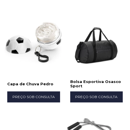
Bolsa Esportiva Osasco
Capa de Chuva Pedro
Sport
PREÇO SOB CONSULTA
PREÇO SOB CONSULTA