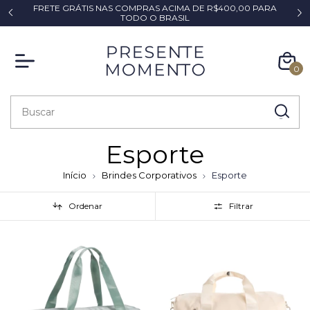
FRETE GRÁTIS NAS COMPRAS ACIMA DE R$400,00 PARA
*
TODO O BRASIL
0
Esporte
Início
Brindes Corporativos
Esporte
Ordenar
Filtrar