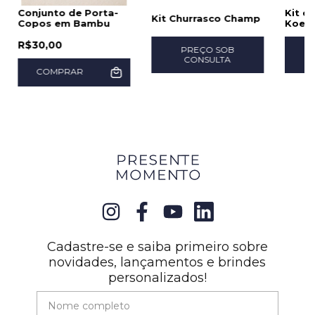
Conjunto de Porta-
Kit d
Kit Churrasco Champ
Copos em Bambu
Koer
R$30,00
PREÇO SOB
CONSULTA
COMPRAR
Cadastre-se e saiba primeiro sobre
novidades, lançamentos e brindes
personalizados!