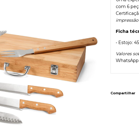
com 6 peç
Certificaç
impressão
Ficha téc
• Estojo: 
Valores so
WhatsApp
Compartilhar