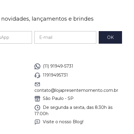
e novidades, lançamentos e brindes
(11) 91949-5731
11919495731
contato@lojapresentemomento.com.br
São Paulo - SP
De segunda a sexta, das 8:30h às
17:00h
Visite o nosso Blog!