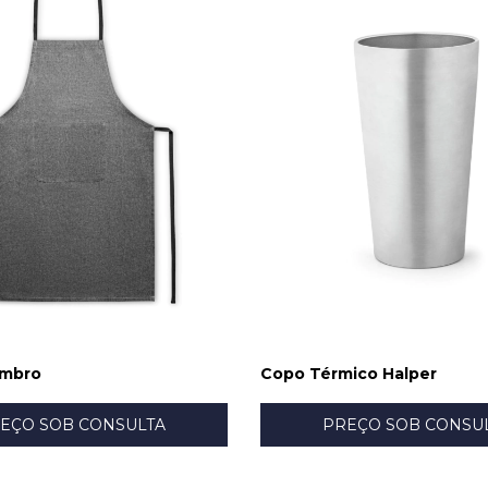
imbro
Copo Térmico Halper
EÇO SOB CONSULTA
PREÇO SOB CONSU