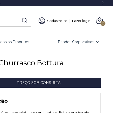
L
Cadastre-se
|
Fazer login
0
odos os Produtos
Brindes Corporativos
 Churrasco Bottura
ção
iência completa para presentear. Estojo em bambu