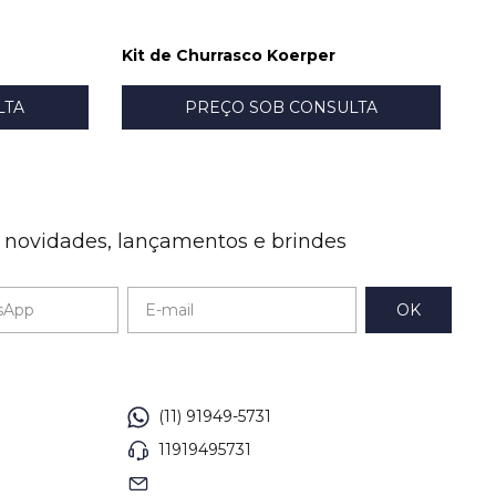
Kit de Churrasco Koerper
Ki
LTA
PREÇO SOB CONSULTA
e novidades, lançamentos e brindes
(11) 91949-5731
11919495731