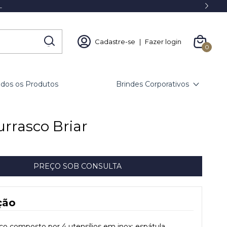
L
Cadastre-se
|
Fazer login
0
odos os Produtos
Brindes Corporativos
urrasco Briar
ção
sco composto por 4 utensílios em inox: espátula,