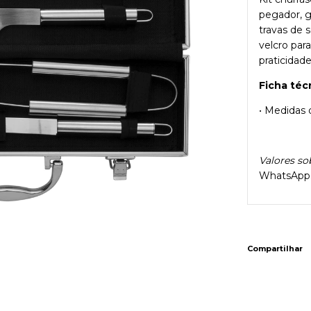
pegador, 
travas de 
velcro par
praticidade
Ficha téc
• Medidas 
Valores so
WhatsApp.
Compartilhar