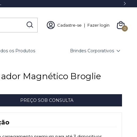
L
Cadastre-se
|
Fazer login
0
odos os Produtos
Brindes Corporativos
ador Magnético Broglie
ção
 carregamento premium para até 3 dispositivos.