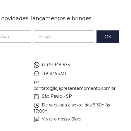
e novidades, lançamentos e brindes
(11) 91949-5731
11919495731
contato@lojapresentemomento.com.br
São Paulo - SP
De segunda a sexta, das 8:30h às
17:00h
Visite o nosso Blog!