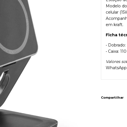
Modelo do
celular (1
Acompanha
em kraft.
Ficha téc
• Dobrado:
• Caixa: 1
Valores so
WhatsApp
Compartilhar