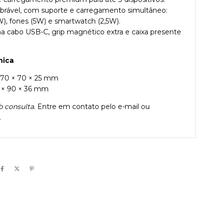
brável, com suporte e carregamento simultâneo:
5W), fones (5W) e smartwatch (2,5W).
 cabo USB-C, grip magnético extra e caixa presente
nica
 70 × 70 × 25 mm
10 × 90 × 36 mm
b consulta.
Entre em contato pelo e-mail ou
.