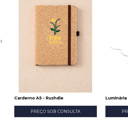
Carderno A5 - Rushdie
Luminária
PREÇO SOB CONSULTA
PR