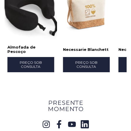
Almofada de
Necessarie Blanchett
Necess
Pescoço
PREÇO SOB
PREÇO SOB
CONSULTA
CONSULTA