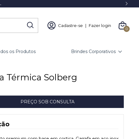
L
Cadastre-se
|
Fazer login
0
odos os Produtos
Brindes Corporativos
a Térmica Solberg
ção
o premium com base em cortiça. Garrafa em aço inox