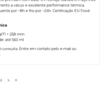
mento a vácuo e excelente performance térmica.
nte por ~8h e frio por ~24h. Certificação EU Food
nica
: ø71 × 258 mm
de: até 560 ml
b consulta.
Entre em contato pelo e-mail ou
.