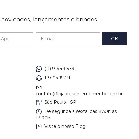
e novidades, lançamentos e brindes
(11) 91949-5731
11919495731
contato@lojapresentemomento.com.br
São Paulo - SP
De segunda a sexta, das 8:30h às
17:00h
Visite o nosso Blog!