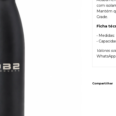
com isola
Mantém que
Grade.
Ficha téc
• Medidas
• Capacida
Valores so
WhatsApp
Compartilhar