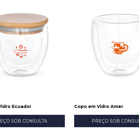
idro Ecuador
Copo em Vidro Amer
EÇO SOB CONSULTA
PREÇO SOB CONSU